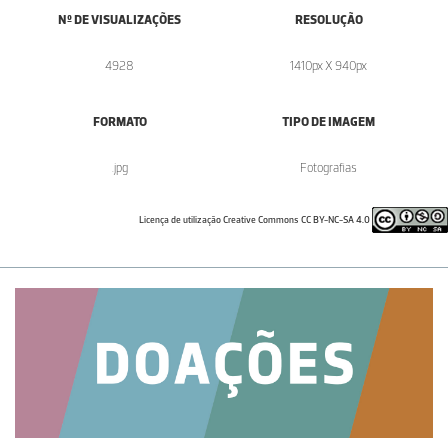
Nº DE VISUALIZAÇÕES
RESOLUÇÃO
4928
1410px X 940px
FORMATO
TIPO DE IMAGEM
.jpg
Fotografias
Licença de utilização Creative Commons CC BY-NC-SA 4.0