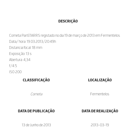
DESCRIÇÃO
Cometa PanSTARRS registado no dia 19 de março de 2013 em Fermentelos.
Data/ hora: 19.03.2013/20:49h
Distancia focal: 18 mm
Exposição: 13 s
Abertura: 4,34
f/4.5
ISO 200
CLASSIFICAÇÃO
LOCALIZAÇÃO
Cometa
Fermentelos
DATA DE PUBLICAÇÃO
DATA DE REALIZAÇÃO
13 de Junho de 2013
2013-03-19