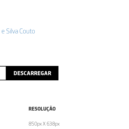
a e Silva Couto
DESCARREGAR
RESOLUÇÃO
850px X 638px