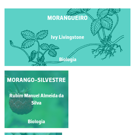
MORANGUEIRO
Ivy Livingstone
Biologia
MORANGO-SILVESTRE
MORANGUEIRO
SILVESTRE
Rubim Manuel Almeida da
Manuela Lopes
Silva
Biologia
Biologia