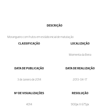
DESCRIÇÃO
Morangueiro com frutos em estádio inicial de matutação
CLASSIFICAÇÃO
LOCALIZAÇÃO
Moimenta da Beira
DATA DE PUBLICAÇÃO
DATA DE REALIZAÇÃO
3 de Janeiro de 2014
2013-04-17
Nº DE VISUALIZAÇÕES
RESOLUÇÃO
4014
900px X 675px