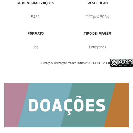
Nº DE VISUALIZAÇÕES
RESOLUÇÃO
5458
1300px X 866px
FORMATO
TIPO DE IMAGEM
.jpg
Fotografias
Licença de utilização Creative Commons CC BY-NC-SA 4.0