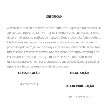
DESCRIÇÃO
A membrana nictitante, também nictante ou terceira pálpebra, tem como função
a protecção do globo ocular. ?? um tecido fino e translúcido que impede os olhos
de serem atingidos por partículas em suspensão no ar, chuva, luz forte e auxilia a
lubrificação ocular. No caso das aves, esta lubrificação é essencial, pois o atrito
provocado pelo vento, no voo, origina que a córnea seque facilmente. Tem outras
funções vitais em diversos animais. No ser humano é um órgão vestigial que se
encontra muito reduzido. Uma estrutura que, pensa-se, não terá nenhuma
função, mas que teve nos nossos ancestrais a sua utilidade. Como as pálpebras,
é pestanejante, por isso o nome nictitante ou nictante.
CLASSIFICAÇÃO
LOCALIZAÇÃO
Asio flammeus
DATA DE PUBLICAÇÃO
17 de Outubro de 2013