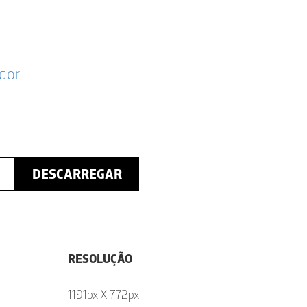
dor
DESCARREGAR
RESOLUÇÃO
1191px X 772px