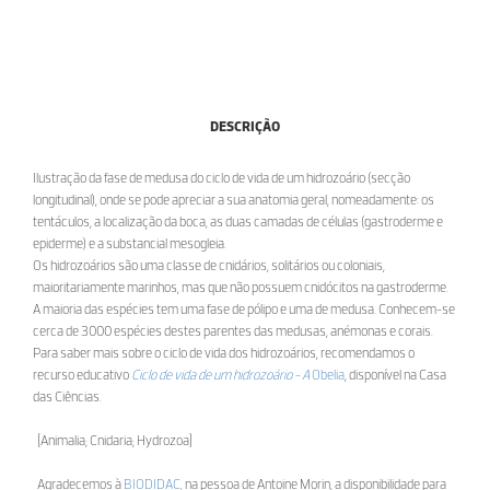
DESCRIÇÃO
Ilustração da fase de medusa do ciclo de vida de um hidrozoário (secção
longitudinal), onde se pode apreciar a sua anatomia geral, nomeadamente: os
tentáculos, a localização da boca, as duas camadas de células (gastroderme e
epiderme) e a substancial mesogleia.
Os hidrozoários são uma classe de cnidários, solitários ou coloniais,
maioritariamente marinhos, mas que não possuem cnidócitos na gastroderme.
A maioria das espécies tem uma fase de pólipo e uma de medusa. Conhecem-se
cerca de 3000 espécies destes parentes das medusas, anémonas e corais.
Para saber mais sobre o ciclo de vida dos hidrozoários, recomendamos o
recurso educativo
Ciclo de vida de um hidrozoário - A
Obelia
, disponível na Casa
das Ciências.
[Animalia; Cnidaria; Hydrozoa]
Agradecemos à
BIODIDAC
, na pessoa de Antoine Morin, a disponibilidade para