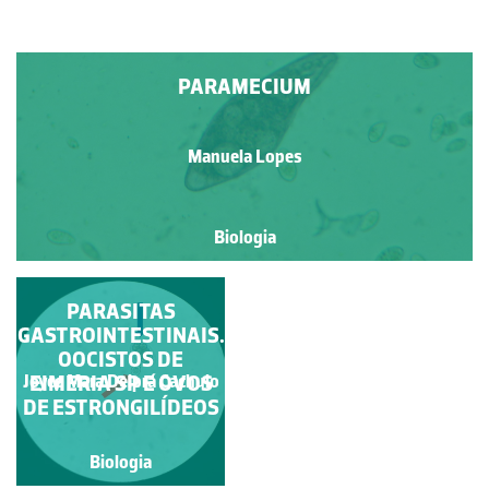
PARAMECIUM
Manuela Lopes
Biologia
PARASITAS
GASTROINTESTINAIS.
OOCISTOS DE
EIMERIA SP E OVOS
Joyce Mara Delprá Cachulo
DE ESTRONGILÍDEOS
Biologia