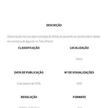
DESCRIÇÃO
Observação microscópica (ampliação 400x) de paramécias (protozoário ciliado)
em amostra de água do rio Tinto (Porto).
CLASSIFICAÇÃO
LOCALIZAÇÃO
Porto
DATA DE PUBLICAÇÃO
Nº DE VISUALIZAÇÕES
6 de Janeiro de 2016
3147
RESOLUÇÃO
FORMATO