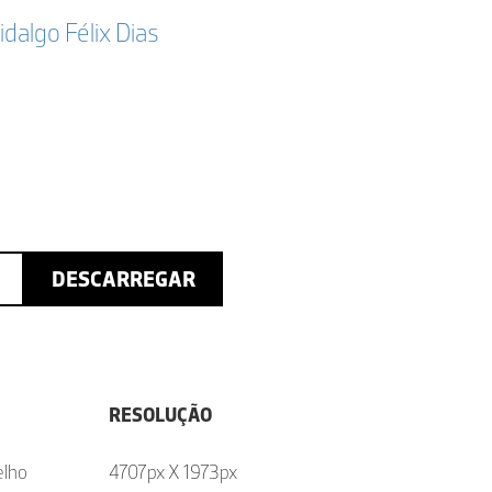
idalgo Félix Dias
DESCARREGAR
RESOLUÇÃO
elho
4707px X 1973px