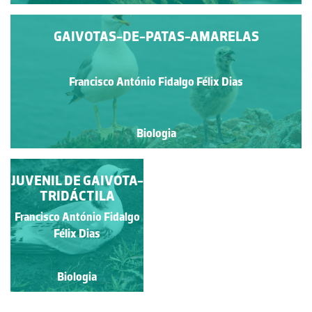
GAIVOTAS-DE-PATAS-AMARELAS
Francisco António Fidalgo Félix Dias
Biologia
JUVENIL DE GAIVOTA-
GAIVOTÃO-REAL
TRIDÁCTILA
Francisco António Fidalgo
Francisco António Fidalgo
Félix Dias
Félix Dias
Biologia
Biologia