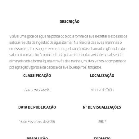
DESCRIÇÃO
Visível uma gota de água na ponta do bico, a forma da ave excretar o excesso de
sal que resulta da ingestão de água do mar. Na maioria das aves marinhas o
excesso de sal no sangue é excretado, pela acção das chamadas glândulas do
sal, como uma solução concentrada para o interior da cavidade nasal, sendo
eliminada sob a forma líquida através das narinas, muitas vezes acompanhada
por agitação vigorosa da cabeça da ave (ou espirros) forçados.
CLASSIFICAÇÃO
LOCALIZAÇÃO
Larus michahellis
Marina de Tróia
DATA DE PUBLICAÇÃO
Nº DE VISUALIZAÇÕES
16 de Fevereiro de 2016
2907
RESOLUÇÃO
FORMATO