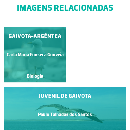
IMAGENS RELACIONADAS
GUINCHO E JUVENIL
GAIVOTA-ARGÊNTEA
DE GAIVOTA
Paulo Talhadas dos Santos
Carla Maria Fonseca Gouveia
Biologia
Biologia
JUVENIL DE GAIVOTA
Paulo Talhadas dos Santos