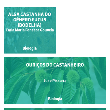
ALGA CASTANHA DO
FLORES DO
CASTANHEIRO
GÉNERO FUCUS
(BODELHA)
Carla Maria Fonseca Gouveia
Jose Pissarra
Biologia
Biologia
OURIÇOS DO CASTANHEIRO
Jose Pissarra
Biologia