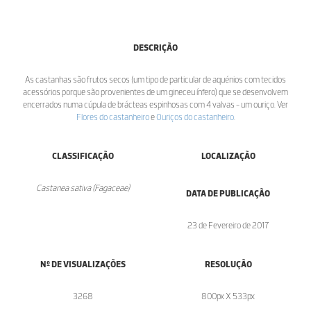
DESCRIÇÃO
As castanhas são frutos secos (um tipo de particular de aquénios com tecidos
acessórios porque são provenientes de um gineceu ínfero) que se desenvolvem
encerrados numa cúpula de brácteas espinhosas com 4 valvas - um ouriço. Ver
Flores do castanheiro
e
Ouriços do castanheiro
.
CLASSIFICAÇÃO
LOCALIZAÇÃO
Castanea sativa (Fagaceae)
DATA DE PUBLICAÇÃO
23 de Fevereiro de 2017
Nº DE VISUALIZAÇÕES
RESOLUÇÃO
3268
800px X 533px