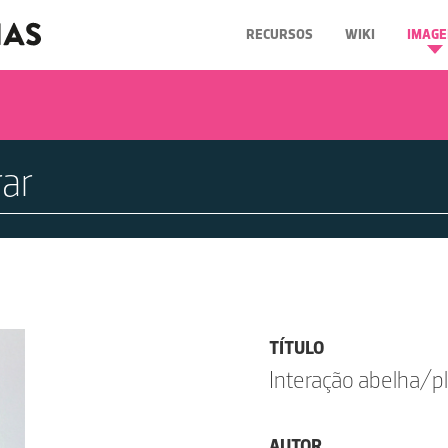
RECURSOS
WIKI
IMAGE
TÍTULO
Interação abelha/p
AUTOR