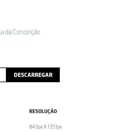
ta da Conceição
DESCARREGAR
RESOLUÇÃO
843px X 1351px