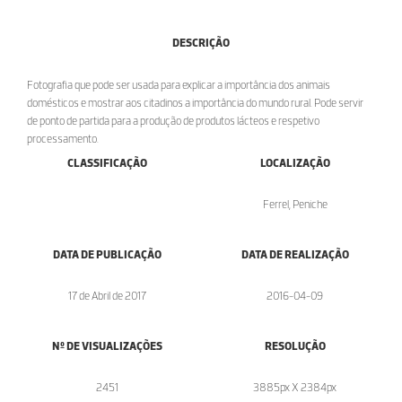
DESCRIÇÃO
Fotografia que pode ser usada para explicar a importância dos animais
domésticos e mostrar aos citadinos a importância do mundo rural. Pode servir
de ponto de partida para a produção de produtos lácteos e respetivo
processamento.
CLASSIFICAÇÃO
LOCALIZAÇÃO
Ferrel, Peniche
DATA DE PUBLICAÇÃO
DATA DE REALIZAÇÃO
17 de Abril de 2017
2016-04-09
Nº DE VISUALIZAÇÕES
RESOLUÇÃO
2451
3885px X 2384px