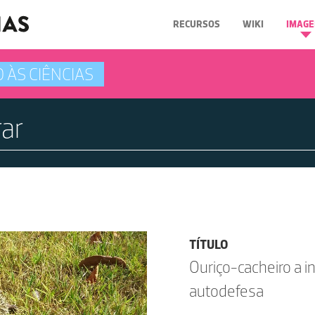
RECURSOS
WIKI
IMAGE
 ÀS CIÊNCIAS
TÍTULO
Ouriço-cacheiro a i
autodefesa