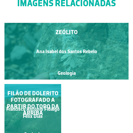
IMAGENS RELACIONADAS
ZEÓLITO
Ana Isabel dos Santos Rebelo
Geologia
FILÃO DE DOLERITO
FILÃO DE DOLERITO
FOTOGRAFADO DA
FOTOGRAFADO A
PARTIR DO TOPO DA
PRAIA
Francisco António Fidalgo
Francisco António Fidalgo
ARRIBA
Félix Dias
Félix Dias