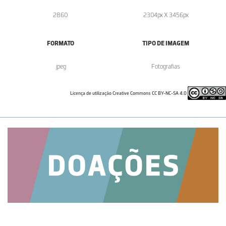
2860
2304px X 3456px
FORMATO
TIPO DE IMAGEM
.jpeg
Fotografias
Licença de utilização Creative Commons CC BY-NC-SA 4.0