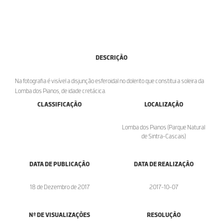
DESCRIÇÃO
Na fotografia é visível a disjunção esferoidal no dolerito que constitui a soleira da
Lomba dos Pianos, de idade cretácica.
CLASSIFICAÇÃO
LOCALIZAÇÃO
Lomba dos Pianos (Parque Natural
de Sintra-Cascais)
DATA DE PUBLICAÇÃO
DATA DE REALIZAÇÃO
18 de Dezembro de 2017
2017-10-07
Nº DE VISUALIZAÇÕES
RESOLUÇÃO