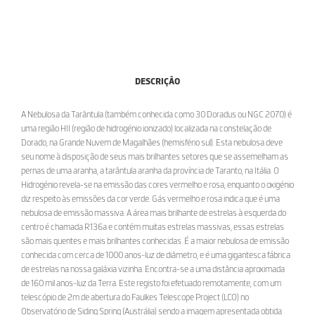
DESCRIÇÃO
A Nebulosa da Tarântula (também conhecida como 30 Doradus ou NGC 2070) é
uma região HII (região de hidrogénio ionizado) localizada na constelação de
Dorado, na Grande Nuvem de Magalhães (hemisfério sul). Esta nebulosa deve
seu nome à disposição de seus mais brilhantes setores que se assemelham as
pernas de uma aranha, a tarântula aranha da província de Taranto, na Itália. O
Hidrogénio revela-se na emissão das cores vermelho e rosa, enquanto o oxigénio
diz respeito às emissões da cor verde. Gás vermelho e rosa indica que é uma
nebulosa de emissão massiva. A área mais brilhante de estrelas à esquerda do
centro é chamada R136a e contém muitas estrelas massivas, essas estrelas
são mais quentes e mais brilhantes conhecidas. É a maior nebulosa de emissão
conhecida com cerca de 1000 anos-luz de diâmetro, e é uma gigantesca fábrica
de estrelas na nossa galáxia vizinha. Encontra-se a uma distância aproximada
de 160 mil anos-luz da Terra. Este registo foi efetuado remotamente, com um
telescópio de 2m de abertura do Faulkes Telescope Project (LCO) no
Observatório de Siding Spring (Austrália) sendo a imagem apresentada obtida