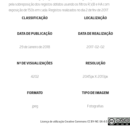
pela sobreposição dos registos obtidos usando os filtros R,V,B e HA com
exposição de 150s em cada. Registos realizados no dia 2 de fev de 2017.
CLASSIFICAÇÃO
LOCALIZAÇÃO
DATA DE PUBLICAÇÃO
DATA DE REALIZAÇÃO
29 de Janeiro de 2018
2017-02-02
Nº DE VISUALIZAÇÕES
RESOLUÇÃO
4202
2045px X 2013px
FORMATO
TIPO DE IMAGEM
.jpeg
Fotografias
Licença de utilização Creative Commons CC BY-NC-SA 4.0