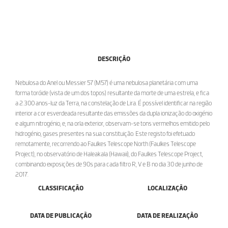
DESCRIÇÃO
Nebulosa do Anel ou Messier 57 (M57) é uma nebulosa planetária com uma
forma toróide (vista de um dos topos) resultante da morte de uma estrela, e fica
a 2.300 anos-luz da Terra, na constelação de Lira. É possível identificar na região
interior a cor esverdeada resultante das emissões da dupla ionização do oxigénio
e algum nitrogénio, e, na orla exterior, observam-se tons vermelhos emitido pelo
hidrogénio, gases presentes na sua constituição. Este registo foi efetuado
remotamente, recorrendo ao Faulkes Telescope North (Faulkes Telescope
Project), no observatório de Haleakala (Hawaii), do Faulkes Telescope Project,
combinando exposições de 90s para cada filtro R, V e B no dia 30 de junho de
2017.
CLASSIFICAÇÃO
LOCALIZAÇÃO
DATA DE PUBLICAÇÃO
DATA DE REALIZAÇÃO