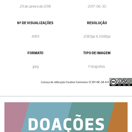
29 de Janeiro de 2018
2017-06-30
Nº DE VISUALIZAÇÕES
RESOLUÇÃO
4189
2080px X 2048px
FORMATO
TIPO DE IMAGEM
.jpeg
Fotografias
Licença de utilização Creative Commons CC BY-NC-SA 4.0