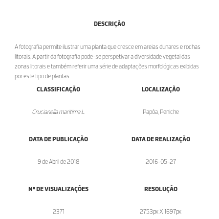
DESCRIÇÃO
A fotografia permite ilustrar uma planta que cresce em areias dunares e rochas
litorais. A partir da fotografia pode-se perspetivar a diversidade vegetal das
zonas litorais e também referir uma série de adaptações morfológicas exibidas
por este tipo de plantas.
CLASSIFICAÇÃO
LOCALIZAÇÃO
Crucianella maritima L.
Papôa, Peniche
DATA DE PUBLICAÇÃO
DATA DE REALIZAÇÃO
9 de Abril de 2018
2016-05-27
Nº DE VISUALIZAÇÕES
RESOLUÇÃO
2371
2753px X 1697px