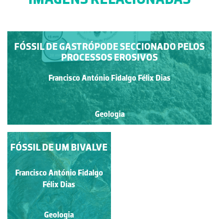
FÓSSIL DE GASTRÓPODE SECCIONADO PELOS
PROCESSOS EROSIVOS
Francisco António Fidalgo Félix Dias
Geologia
FÓSSIL DE UM BIVALVE
PORMENOR DO
CÁLICE SEPTADO DE
UM FÓSSIL DE CORAL
Francisco António Fidalgo
Francisco António Fidalgo
(HEXACORALLIA)
Félix Dias
Félix Dias
SOLITÁRIO.
Geologia
Geologia