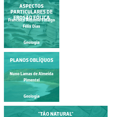
BLOCOS DE
ASPECTOS
PARTICULARES DE
DIFERENTES
LITOLOGIAS NA BASE
EROSÃO EÓLICA
Francisco António Fidalgo
Francisco António Fidalgo
DA ARRIBA
Félix Dias
Félix Dias
Geologia
Geologia
LAMINAÇÃO FINA EM
PLANOS OBLÍQUOS
ARENITOS
Francisco António Fidalgo
Nuno Lamas de Almeida
Félix Dias
Pimentel
Geologia
Geologia
"TÃO NATURAL"