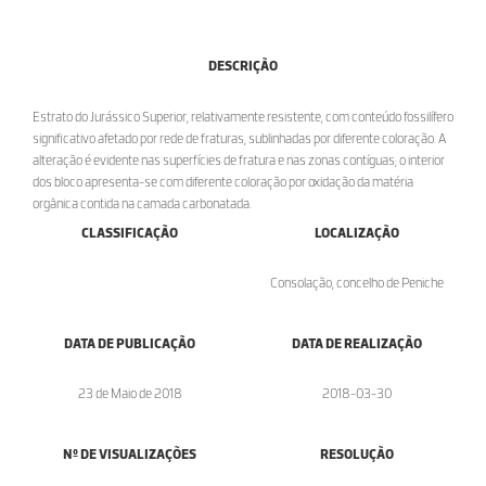
DESCRIÇÃO
Estrato do Jurássico Superior, relativamente resistente, com conteúdo fossilífero
significativo afetado por rede de fraturas, sublinhadas por diferente coloração. A
alteração é evidente nas superfícies de fratura e nas zonas contíguas; o interior
dos bloco apresenta-se com diferente coloração por oxidação da matéria
orgânica contida na camada carbonatada.
CLASSIFICAÇÃO
LOCALIZAÇÃO
Consolação, concelho de Peniche
DATA DE PUBLICAÇÃO
DATA DE REALIZAÇÃO
23 de Maio de 2018
2018-03-30
Nº DE VISUALIZAÇÕES
RESOLUÇÃO