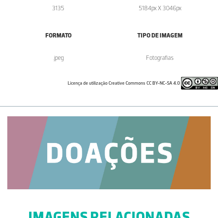
3135
5184px X 3046px
FORMATO
TIPO DE IMAGEM
.jpeg
Fotografias
Licença de utilização Creative Commons CC BY-NC-SA 4.0
IMAGENS RELACIONADAS