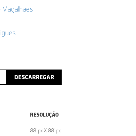
e Magalhães
rigues
DESCARREGAR
RESOLUÇÃO
881px X 881px