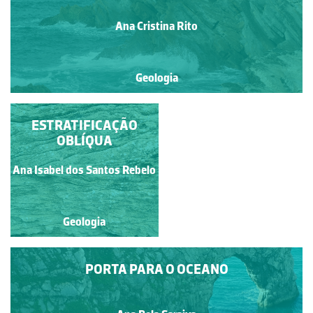
Ana Cristina Rito
Geologia
ESTRATIFICAÇÃO
ESTRATOS
SEDIMENTARES
OBLÍQUA
INCLINADOS
Francisca Maria Fernandes
Ana Isabel dos Santos Rebelo
Mendonça de Carvalho
Geologia
Geologia
PORTA PARA O OCEANO