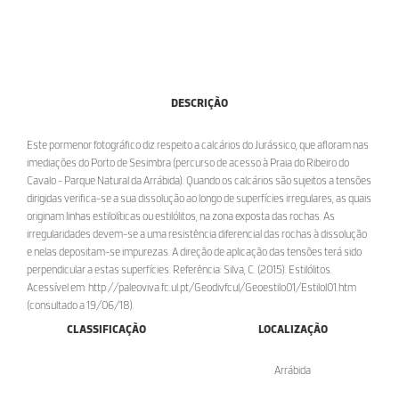
DESCRIÇÃO
Este pormenor fotográfico diz respeito a calcários do Jurássico, que afloram nas
imediações do Porto de Sesimbra (percurso de acesso à Praia do Ribeiro do
Cavalo - Parque Natural da Arrábida). Quando os calcários são sujeitos a tensões
dirigidas verifica-se a sua dissolução ao longo de superfícies irregulares, as quais
originam linhas estilolíticas ou estilólitos, na zona exposta das rochas. As
irregularidades devem-se a uma resistência diferencial das rochas à dissolução
e nelas depositam-se impurezas. A direção de aplicação das tensões terá sido
perpendicular a estas superfícies. Referência: Silva, C. (2015). Estilólitos.
Acessível em: http://paleoviva.fc.ul.pt/Geodivfcul/Geoestilo01/Estilol01.htm
(consultado a 19/06/18).
CLASSIFICAÇÃO
LOCALIZAÇÃO
Arrábida