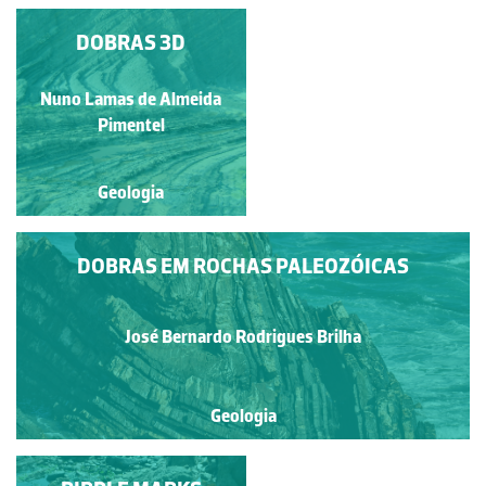
PRAIA FOZ DOS
DOBRAS 3D
OURIÇOS
Nuno Lamas de Almeida
Sónia Barreiras
Pimentel
Geologia
Geologia
DOBRAS EM ROCHAS PALEOZÓICAS
José Bernardo Rodrigues Brilha
Geologia