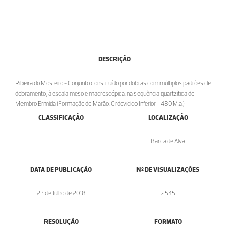
DESCRIÇÃO
Ribeira do Mosteiro - Conjunto constituído por dobras com múltiplos padrões de
dobramento, à escala meso e macroscópica, na sequência quartzítica do
Membro Ermida (Formação do Marão, Ordovícico Inferior - 480 M.a.)
CLASSIFICAÇÃO
LOCALIZAÇÃO
Barca de Alva
DATA DE PUBLICAÇÃO
Nº DE VISUALIZAÇÕES
23 de Julho de 2018
2545
RESOLUÇÃO
FORMATO