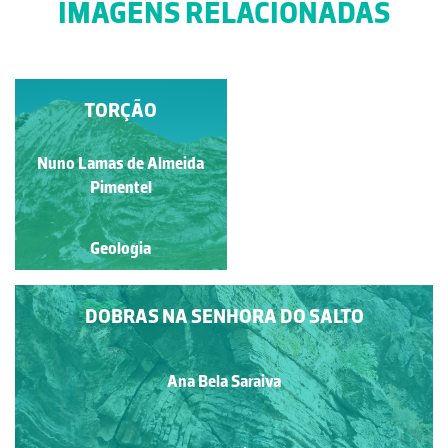
IMAGENS RELACIONADAS
DOBRAS
TORÇÃO
Nuno Lamas de Almeida
Nuno Lamas de Almeida
Pimentel
Pimentel
Geologia
Geologia
DOBRAS NA SENHORA DO SALTO
Ana Bela Saraiva