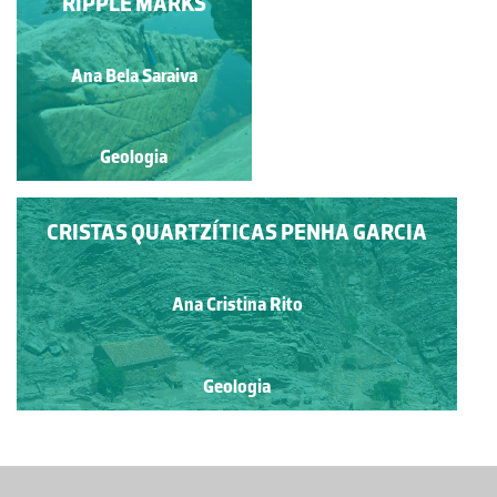
APERTOS DA VIDA DE
RIPPLE MARKS
UMA ROCHA
Francisco Sousa
Ana Bela Saraiva
Geologia
Geologia
CRISTAS QUARTZÍTICAS PENHA GARCIA
Ana Cristina Rito
Geologia