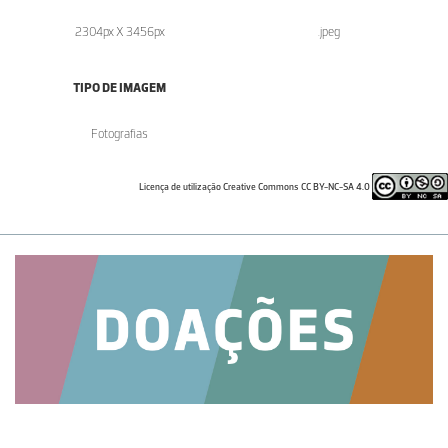
2304px X 3456px
.jpeg
TIPO DE IMAGEM
Fotografias
Licença de utilização Creative Commons CC BY-NC-SA 4.0