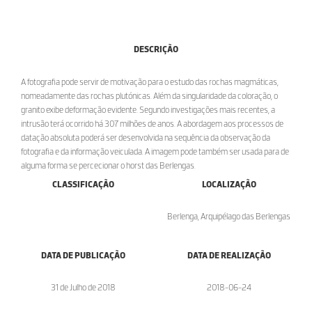
DESCRIÇÃO
A fotografia pode servir de motivação para o estudo das rochas magmáticas,
nomeadamente das rochas plutónicas. Além da singularidade da coloração, o
granito exibe deformação evidente. Segundo investigações mais recentes, a
intrusão terá ocorrido há 307 milhões de anos. A abordagem aos processos de
datação absoluta poderá ser desenvolvida na sequência da observação da
fotografia e da informação veiculada. A imagem pode também ser usada para de
alguma forma se percecionar o horst das Berlengas.
CLASSIFICAÇÃO
LOCALIZAÇÃO
Berlenga, Arquipélago das Berlengas
DATA DE PUBLICAÇÃO
DATA DE REALIZAÇÃO
31 de Julho de 2018
2018-06-24