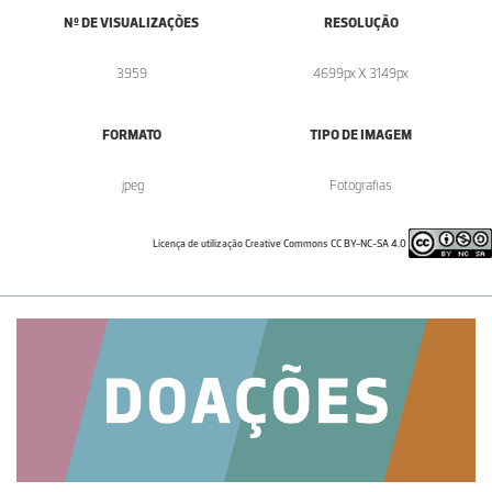
Nº DE VISUALIZAÇÕES
RESOLUÇÃO
3959
4699px X 3149px
FORMATO
TIPO DE IMAGEM
.jpeg
Fotografias
Licença de utilização Creative Commons CC BY-NC-SA 4.0