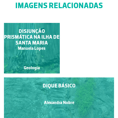
IMAGENS RELACIONADAS
OURIÇO (IRREGULAR)
DISJUNÇÃO
PRISMÁTICA NA ILHA DE
FOSSILIZADO
SANTA MARIA
Dilma Cristina Parada Alves
Manuela Lopes
Geologia
Geologia
DIQUE BÁSICO
Alexandra Nobre