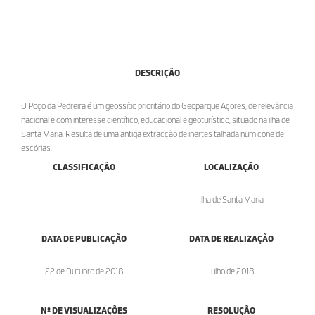
DESCRIÇÃO
O Poço da Pedreira é um geossítio prioritário do Geoparque Açores, de relevância
nacional e com interesse científico, educacional e geoturístico, situado na ilha de
Santa Maria. Resulta de uma antiga extracção de inertes talhada num cone de
escórias.
CLASSIFICAÇÃO
LOCALIZAÇÃO
Ilha de Santa Maria
DATA DE PUBLICAÇÃO
DATA DE REALIZAÇÃO
22 de Outubro de 2018
Julho de 2018
Nº DE VISUALIZAÇÕES
RESOLUÇÃO