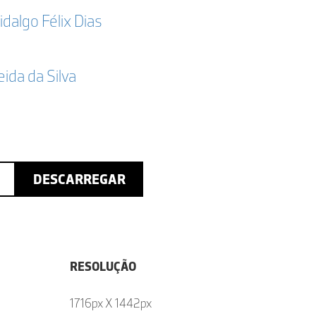
idalgo Félix Dias
da da Silva
DESCARREGAR
RESOLUÇÃO
1716px X 1442px