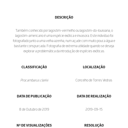
DESCRIÇÃO
Também conhecido por lagostim-vermelho ou lagostim-do-louisiana, o
lagostim-americano é uma espécie exótica e invasora. Este indivíduo foi
fotografado junto a uma velha azenha, num açude com muito pouca água e
bastante conspurcada. Fotografia de extrema utilidade quando se deseja
explorar a problemática da introdução de espécies exóticas.
CLASSIFICAÇÃO
LOCALIZAÇÃO
Procambarus clarkii
Concelho de Torres Vedras
DATA DE PUBLICAÇÃO
DATA DE REALIZAÇÃO
8 de Outubro de 2019
2019-09-15
Nº DE VISUALIZAÇÕES
RESOLUÇÃO