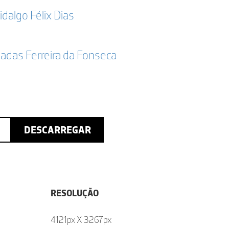
idalgo Félix Dias
adas Ferreira da Fonseca
DESCARREGAR
RESOLUÇÃO
4121px X 3267px