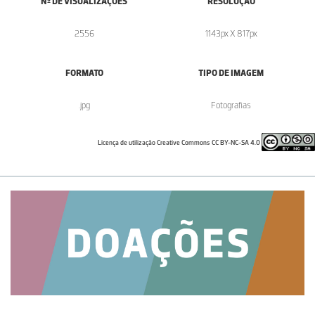
Nº DE VISUALIZAÇÕES
RESOLUÇÃO
2556
1143px X 817px
FORMATO
TIPO DE IMAGEM
.jpg
Fotografias
Licença de utilização Creative Commons CC BY-NC-SA 4.0