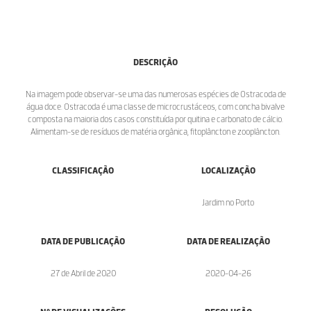
DESCRIÇÃO
Na imagem pode observar-se uma das numerosas espécies de Ostracoda de
água doce. Ostracoda é uma classe de microcrustáceos, com concha bivalve
composta na maioria dos casos constituída por quitina e carbonato de cálcio.
Alimentam-se de resíduos de matéria orgânica, fitoplâncton e zooplâncton.
CLASSIFICAÇÃO
LOCALIZAÇÃO
Jardim no Porto
DATA DE PUBLICAÇÃO
DATA DE REALIZAÇÃO
27 de Abril de 2020
2020-04-26