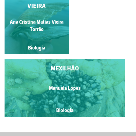
AMÊIJOA, CARACOL E
VIEIRA
ESCAFÓPODE
Ana Cristina Matias Vieira
Ivy Livingstone
Torrão
Biologia
Biologia
MEXILHÃO
Manuela Lopes
Biologia