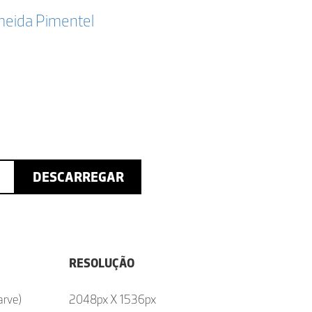
eida Pimentel
DESCARREGAR
RESOLUÇÃO
arve)
2048px X 1536px