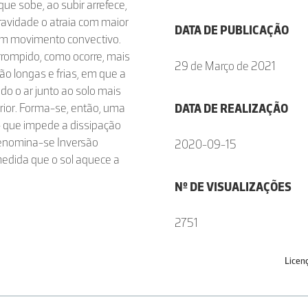
e sobe, ao subir arrefece,
avidade o atraia com maior
DATA DE PUBLICAÇÃO
 um movimento convectivo.
rrompido, como ocorre, mais
29 de Março de 2021
o longas e frias, em que a
ndo o ar junto ao solo mais
rior. Forma-se, então, uma
DATA DE REALIZAÇÃO
 - que impede a dissipação
denomina-se Inversão
2020-09-15
medida que o sol aquece a
Nº DE VISUALIZAÇÕES
2751
Licen