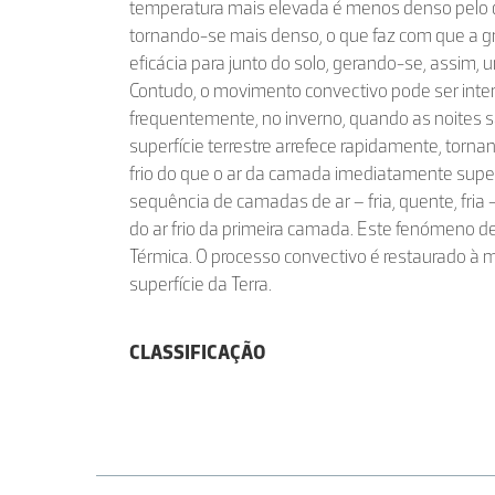
temperatura mais elevada é menos denso pelo qu
tornando-se mais denso, o que faz com que a gr
eficácia para junto do solo, gerando-se, assim,
Contudo, o movimento convectivo pode ser inte
frequentemente, no inverno, quando as noites sã
superfície terrestre arrefece rapidamente, torna
frio do que o ar da camada imediatamente supe
sequência de camadas de ar – fria, quente, fria
do ar frio da primeira camada. Este fenómeno 
Térmica. O processo convectivo é restaurado à 
superfície da Terra.
CLASSIFICAÇÃO