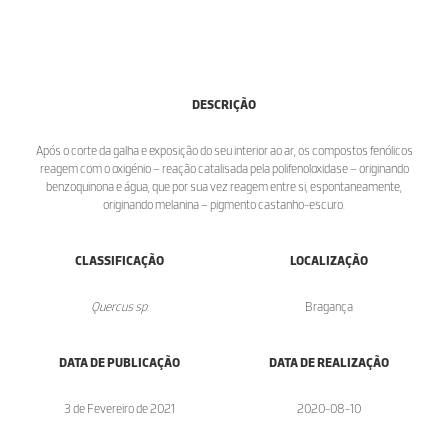
DESCRIÇÃO
Após o corte da galha e exposição do seu interior ao ar, os compostos fenólicos
reagem com o oxigénio – reação catalisada pela polifenoloxidase – originando
benzoquinona e água, que por sua vez reagem entre si, espontaneamente,
originando melanina – pigmento castanho-escuro.
CLASSIFICAÇÃO
LOCALIZAÇÃO
Quercus sp.
Bragança
DATA DE PUBLICAÇÃO
DATA DE REALIZAÇÃO
3 de Fevereiro de 2021
2020-08-10