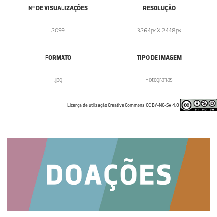
Nº DE VISUALIZAÇÕES
RESOLUÇÃO
2099
3264px X 2448px
FORMATO
TIPO DE IMAGEM
.jpg
Fotografias
Licença de utilização Creative Commons CC BY-NC-SA 4.0