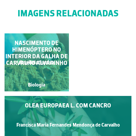
IMAGENS RELACIONADAS
NASCIMENTO DE
BUGALHOS
HIMENÓPTERO NO
INTERIOR DA GALHA DE
CARVALHO ALVARINHO
Ana Bela Saraiva
Jose Pissarra
Biologia
Biologia
OLEA EUROPAEA L. COM CANCRO
Francisca Maria Fernandes Mendonça de Carvalho