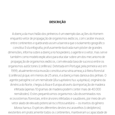
DESCRIÇÃO
A doença da murchidão dos pinheiros é um exemplo das ações do Homem
enquanto vetor de propagação de organismos exóticos, com caráter invasor,
entre continentes e quebrando assim a barreira que o isolamento geográfico
constitui. Esta infografia, profusamente ilustrada num póster de grandes
dimensões, informa sobre a doença no hospedeiro, o agente e o vetor, mas serve
também como modelo explicativo para elucidar sobre um dos mecanismo de
propagação de organismos exóticos, com elevada taxa de sucesso entre os
organismos autóctones (coníferas). Detetada em Portugal, pela primeira vez em
1999, atualmente esta invasão constitui uma séria ameaça à fileira florestal
(coníferas) já que, em menos de 25 anos, é a doença mais danosa dos pinhais. O
agente patogénico é um nemátode (
Bursaphelenchus xylophilus
), originário da
América do Norte, chegou à Ásia e Europa através da importação de madeira
infetada (apenas 10 gramas de madeira podem conter mais de 40.000
nemátodes). Estes pequeníssimos organismos são disseminados nos
ecossistemas florestais, entre árvores infetadas e saudáveis, por meio de um
vetor alado de elevado potencial risco fitossanitário — os insetos do género
Monochamus
. Espécies diferentes destes escaravelhos (coleópteros),
existentes em praticamente todos os continentes, mantiveram a capacidade de