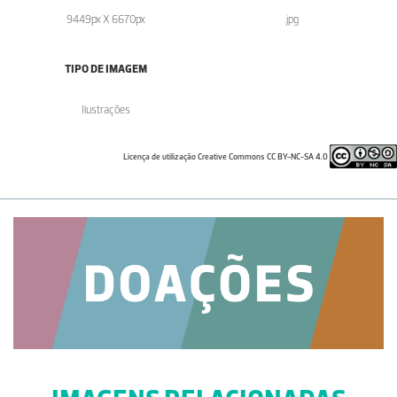
9449px X 6670px
.jpg
TIPO DE IMAGEM
Ilustrações
Licença de utilização Creative Commons CC BY-NC-SA 4.0