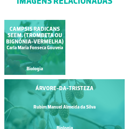
IMAGENS RELACIONADAS
CAMPSIS RADICANS
CAMPSIS RADICANS
SEEM. (TROMBETA OU
(TROMBETA
BIGNÓNIA-VERMELHA)
CREEPER)
Carla Maria Fonseca
Carla Maria Fonseca Gouveia
Gouveia
Biologia
Biologia
ÁRVORE-DA-TRISTEZA
Rubim Manuel Almeida da Silva
Biologia