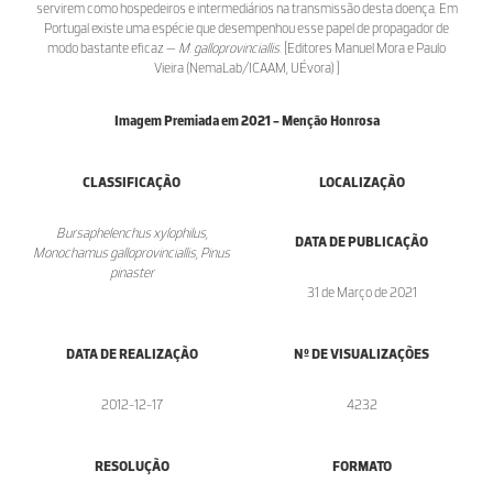
servirem como hospedeiros e intermediários na transmissão desta doença. Em
Portugal existe uma espécie que desempenhou esse papel de propagador de
modo bastante eficaz —
M. galloprovinciallis
. [Editores Manuel Mora e Paulo
Vieira (NemaLab/ICAAM, UÉvora) ]
Imagem Premiada em 2021 - Menção Honrosa
CLASSIFICAÇÃO
LOCALIZAÇÃO
Bursaphelenchus xylophilus,
DATA DE PUBLICAÇÃO
Monochamus galloprovinciallis, Pinus
pinaster
31 de Março de 2021
DATA DE REALIZAÇÃO
Nº DE VISUALIZAÇÕES
2012-12-17
4232
RESOLUÇÃO
FORMATO