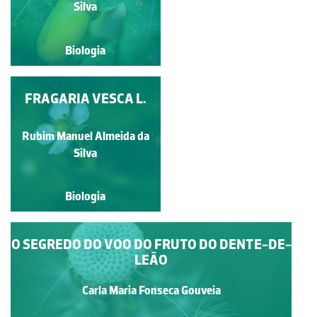
Silva
Silva
Biologia
Biologia
FRAGARIA VESCA L.
MORANGUEIRO
SILVESTRE
Rubim Manuel Almeida da
Manuela Lopes
Silva
Biologia
Biologia
O SEGREDO DO VOO DO FRUTO DO DENTE-DE-
LEÃO
Carla Maria Fonseca Gouveia