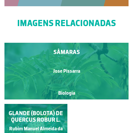
IMAGENS RELACIONADAS
SÂMARAS
Jose Pissarra
Biologia
INFRUTESCÊNCIA DE
GLANDE (BOLOTA) DE
FAGUS SYLVATICA L.
QUERCUS ROBUR L.
Rubim Manuel Almeida da
Rubim Manuel Almeida da