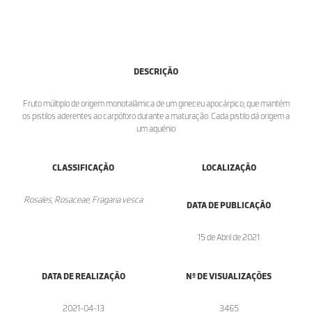
DESCRIÇÃO
Fruto múltiplo de origem monotalâmica de um gineceu apocárpico, que mantém
os pistilos aderentes ao carpóforo durante a maturação. Cada pistilo dá origem a
um aquénio
CLASSIFICAÇÃO
LOCALIZAÇÃO
Rosales, Rosaceae, Fragaria vesca
DATA DE PUBLICAÇÃO
15 de Abril de 2021
DATA DE REALIZAÇÃO
Nº DE VISUALIZAÇÕES
2021-04-13
3465