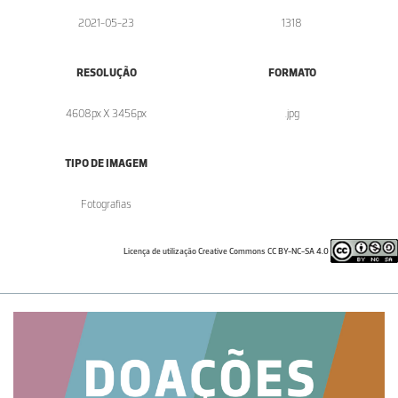
2021-05-23
1318
RESOLUÇÃO
FORMATO
4608px X 3456px
.jpg
TIPO DE IMAGEM
Fotografias
Licença de utilização Creative Commons CC BY-NC-SA 4.0