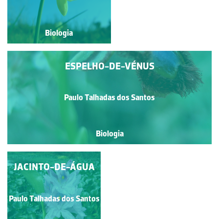
Biologia
Biologia
ESPELHO-DE-VÉNUS
Paulo Talhadas dos Santos
Biologia
JACINTO-DE-ÁGUA
AMOR-PERFEITO
Paulo Talhadas dos Santos
Guilherme Monteiro