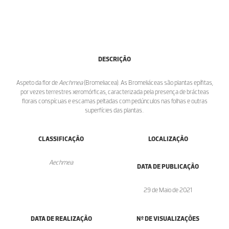
DESCRIÇÃO
Aspeto da flor de
Aechmea
(Bromeliacea). As Bromeliáceas são plantas epífitas,
por vezes terrestres xeromórficas, caracterizada pela presença de brácteas
florais conspícuas e escamas peltadas com pedúnculos nas folhas e outras
superfícies das plantas..
CLASSIFICAÇÃO
LOCALIZAÇÃO
Aechmea
DATA DE PUBLICAÇÃO
29 de Maio de 2021
DATA DE REALIZAÇÃO
Nº DE VISUALIZAÇÕES