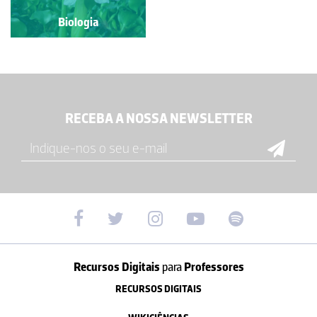
Biologia
Biologia
RECEBA A NOSSA NEWSLETTER
Recursos Digitais
para
Professores
RECURSOS DIGITAIS