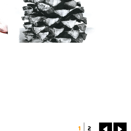
1
2
«
»