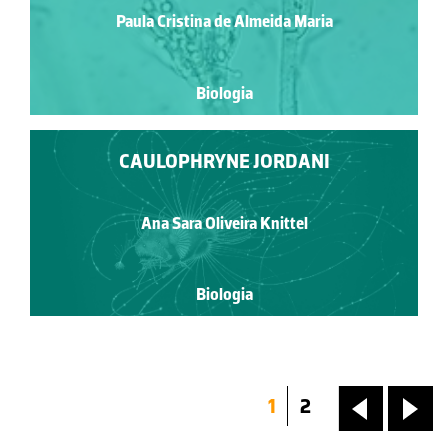
Paula Cristina de Almeida Maria
Biologia
CAULOPHRYNE JORDANI
Ana Sara Oliveira Knittel
Biologia
1
2
«
»