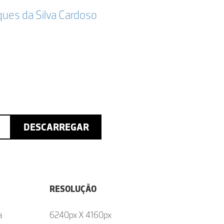
ques da Silva Cardoso
DESCARREGAR
RESOLUÇÃO
a
6240px X 4160px