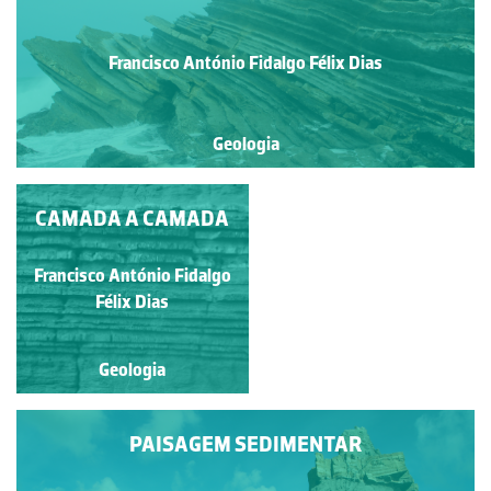
Francisco António Fidalgo Félix Dias
Geologia
CAMADA A CAMADA
CAMADAS COM A
ESTRATIFICAÇÃO
INCLINADA NA
Francisco António Fidalgo
Francisco António Fidalgo
PENÍNSULA DO
Félix Dias
Félix Dias
BALEAL
Geologia
Geologia
PAISAGEM SEDIMENTAR