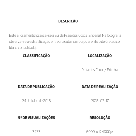
DESCRIÇÃO
Este afloramento localiza-se a Sul da Praia dos Coxos (Ericeira). Na fotografia
observa-se a estratificação entrecruzada num corpo arenítico do Cretácico
(duna consolidada).
CLASSIFICAÇÃO
LOCALIZAÇÃO
Praia dos Coxos/ Ericeira
DATA DE PUBLICAÇÃO
DATA DE REALIZAÇÃO
24 de Julho de 2018
2018-07-17
Nº DE VISUALIZAÇÕES
RESOLUÇÃO
3473
6000px X 4000px