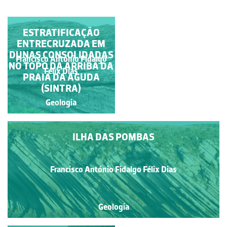
ESTRATIFICAÇÃO
ESTRATIFICAÇÃO
ENTRECRUZADA EM
ENTRECRUZADA
DUNAS CONSOLIDADAS
Adriano José Henriques da
Francisco António Fidalgo
NO TOPO DA ARRIBA DA
Silva Cardoso
Félix Dias
PRAIA DA AGUDA
(SINTRA)
Geologia
Geologia
ILHA DAS POMBAS
Francisco António Fidalgo Félix Dias
Geologia