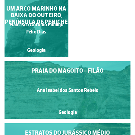
UM ARCO MARINHO NA
ILUSTRANDO O
CONCEITO DE FALHA
BAIXA DO OUTEIRO,
PENÍNSULA DE PENICHE
Francisco António Fidalgo
Francisco António Fidalgo
Félix Dias
Félix Dias
Geologia
Geologia
PRAIA DO MAGOITO - FILÃO
Ana Isabel dos Santos Rebelo
Geologia
ESTRATOS DO JURÁSSICO MÉDIO