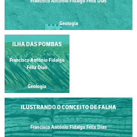
Francisco António Fidalgo Félix Dias
Geologia
FÓSSIL DE INDIVÍDUO
ILHA DAS POMBAS
DA CLASSE
ASTEROIDEA NA
Francisco António Fidalgo
Francisco António Fidalgo
PRAIA JURÁSSICA DE
Félix Dias
Félix Dias
SÃO BENTO
Geologia
Geologia
ILUSTRANDO O CONCEITO DE FALHA
Francisco António Fidalgo Félix Dias