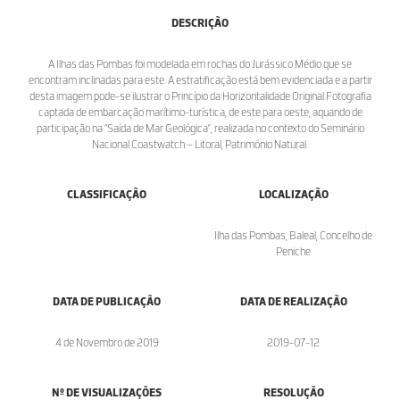
DESCRIÇÃO
A Ilhas das Pombas foi modelada em rochas do Jurássico Médio que se
encontram inclinadas para este. A estratificação está bem evidenciada e a partir
desta imagem pode-se ilustrar o Princípio da Horizontalidade Original.Fotografia
captada de embarcação marítimo-turística, de este para oeste, aquando de
participação na “Saída de Mar Geológica”, realizada no contexto do Seminário
Nacional Coastwatch – Litoral, Património Natural.
CLASSIFICAÇÃO
LOCALIZAÇÃO
Ilha das Pombas, Baleal, Concelho de
Peniche
DATA DE PUBLICAÇÃO
DATA DE REALIZAÇÃO
4 de Novembro de 2019
2019-07-12
Nº DE VISUALIZAÇÕES
RESOLUÇÃO