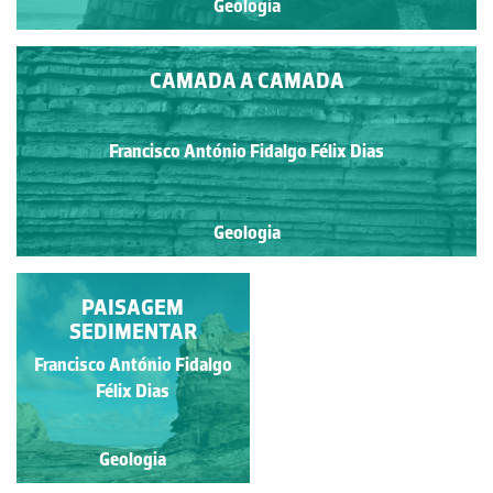
Geologia
CAMADA A CAMADA
Francisco António Fidalgo Félix Dias
Geologia
ESTRATIFICAÇÃO
PAISAGEM
ENTRECRUZADA
SEDIMENTAR
Francisco António Fidalgo
Ana Isabel dos Santos
Rebelo
Félix Dias
Geologia
Geologia