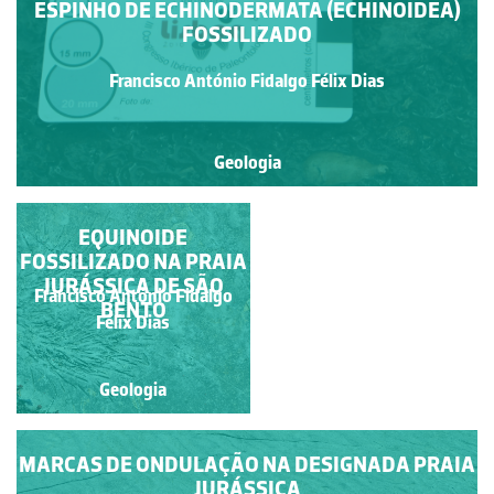
ESPINHO DE ECHINODERMATA (ECHINOIDEA)
FOSSILIZADO
Francisco António Fidalgo Félix Dias
Geologia
ANFITEATRO
EQUINOIDE
NATURAL DA FÓRNEA
FOSSILIZADO NA PRAIA
JURÁSSICA DE SÃO
Francisco António Fidalgo
Francisco António Fidalgo
BENTO
Félix Dias
Félix Dias
Geologia
Geologia
MARCAS DE ONDULAÇÃO NA DESIGNADA PRAIA
JURÁSSICA