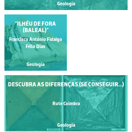
Geologia
RIBEIRA DE MALOÁS -
“ILHÉU DE FORA
GEOSSÍTIO DO
(BALEAL)”
GEOPARQUE AÇORES
Francisco António Fidalgo
Alexandra Nobre
Félix Dias
Geologia
Geologia
DESCUBRA AS DIFERENÇAS (SE CONSEGUIR…)
Rute Coimbra
Geologia