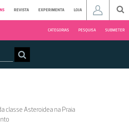
NS
REVISTA
EXPERIMENTA
LOJA
CATEGORIAS
PESQUISA
SUBMETER
 da classe Asteroidea na Praia
ento