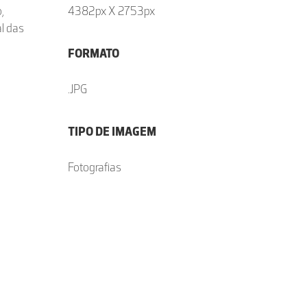
,
4382px X 2753px
l das
FORMATO
.JPG
TIPO DE IMAGEM
Fotografias