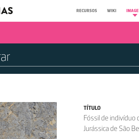
RECURSOS
WIKI
IMAGE
TÍTULO
Fóssil de indivíduo
Jurássica de São B