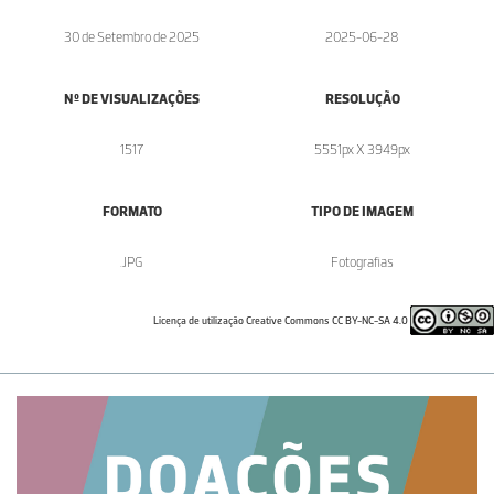
30 de Setembro de 2025
2025-06-28
Nº DE VISUALIZAÇÕES
RESOLUÇÃO
1517
5551px X 3949px
FORMATO
TIPO DE IMAGEM
.JPG
Fotografias
Licença de utilização Creative Commons CC BY-NC-SA 4.0