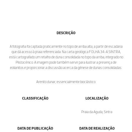
DESCRIÇÃO
A fotografia foi captada praticamente no topo de arriba alta, a partir de escadaria
que dá acesso à praia referenciada. Na carta geológica FOLHA 34-A SINTRA,
está cartografado um retalho de duna consolidada no topo da arriba, integrado no
Plistocénico. A imagem pode também servir para ilustrar a presença de
eolianitos e proporcionar a discussão acerca da génese de dunas consolidadas.
Arenito dunar, essencialmente bioclástico.
CLASSIFICAÇÃO
LOCALIZAÇÃO
Praia da Aguda, Sintra
DATA DE PUBLICAÇÃO
DATA DE REALIZAÇÃO