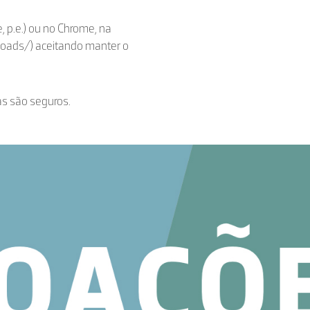
, p.e.) ou no Chrome, na
loads/) aceitando manter o
as são seguros.