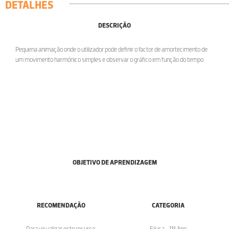
DETALHES
DESCRIÇÃO
Pequena animação onde o utilizador pode definir o factor de amortecimento de
um movimento harmónico simples e observar o gráfico em função do tempo.
OBJETIVO DE APRENDIZAGEM
RECOMENDAÇÃO
CATEGORIA
Para visualizar este recurso,
Física - 11º Ano