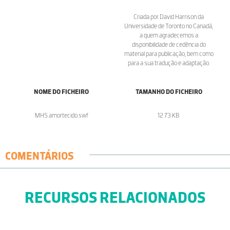
Criada por David Harrison da
Universidade de Toronto no Canadá,
a quem agradecemos a
disponibilidade de cedência do
material para publicação, bem como
para a sua tradução e adaptação.
NOME DO FICHEIRO
TAMANHO DO FICHEIRO
MHS amortecido.swf
12.73 KB
COMENTÁRIOS
RECURSOS RELACIONADOS