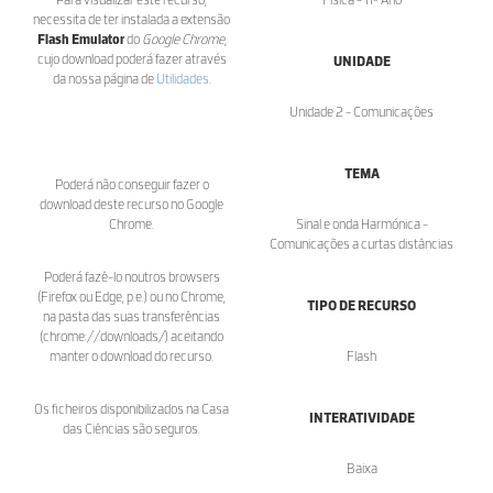
necessita de ter instalada a extensão
Flash Emulator
do
Google Chrome
,
cujo download poderá fazer através
UNIDADE
da nossa página de
Utilidades
.
Unidade 2 - Comunicações
TEMA
Poderá não conseguir fazer o
download deste recurso no Google
Chrome.
Sinal e onda Harmónica -
Comunicações a curtas distâncias
Poderá fazê-lo noutros browsers
(Firefox ou Edge, p.e.) ou no Chrome,
TIPO DE RECURSO
na pasta das suas transferências
(chrome://downloads/) aceitando
manter o download do recurso.
Flash
Os ficheiros disponibilizados na Casa
INTERATIVIDADE
das Ciências são seguros.
Baixa