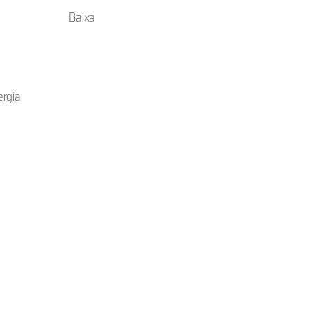
Baixa
ergia
o