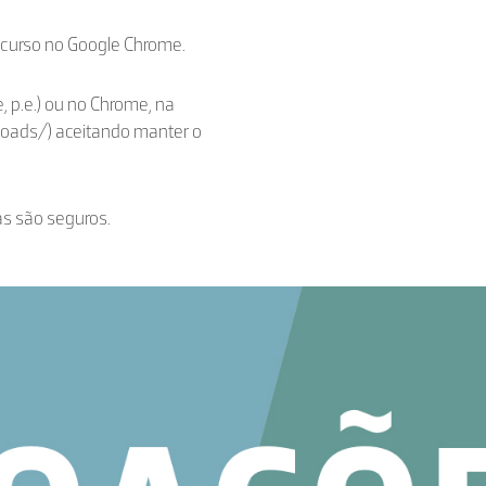
ecurso no Google Chrome.
, p.e.) ou no Chrome, na
loads/) aceitando manter o
as são seguros.