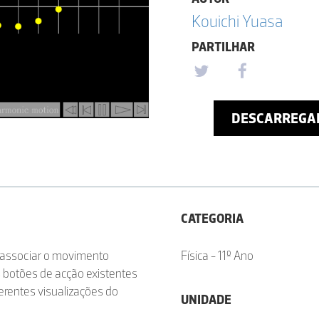
Kouichi Yuasa
PARTILHAR
DESCARREGA
CATEGORIA
 associar o movimento
Física - 11º Ano
 botões de acção existentes
iferentes visualizações do
UNIDADE