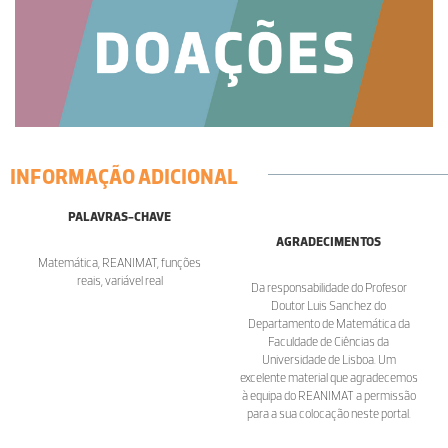
INFORMAÇÃO ADICIONAL
PALAVRAS-CHAVE
AGRADECIMENTOS
Matemática, REANIMAT, funções
reais, variável real
Da responsabilidade do Profesor
Doutor Luis Sanchez do
Departamento de Matemática da
Faculdade de Ciências da
Universidade de Lisboa. Um
excelente material que agradecemos
à equipa do REANIMAT a permissão
para a sua colocação neste portal.