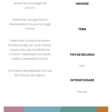
através da nossa página de
UNIDADE
utilidades
.
-
Poderá não conseguir fazer o
download deste recurso no Google
Chrome.
TEMA
Poderá fazê-lo noutros browsers
-
(Firefox ou Edge, p.e.) ou no Chrome,
na pasta das suas transferências
(chrome://downloads/) aceitando
TIPO DE RECURSO
manter o download do recurso.
PDF
Os ficheiros disponibilizados na Casa
das Ciências são seguros.
INTERATIVIDADE
Passivo