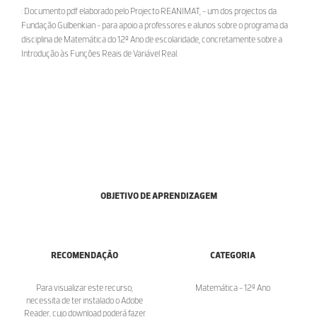
: Documento pdf elaborado pelo Projecto REANIMAT, - um dos projectos da
Fundação Gulbenkian - para apoio a professores e alunos sobre o programa da
disciplina de Matemática do 12º Ano de escolaridade, concretamente sobre a
Introdução às Funções Reais de Variável Real.
OBJETIVO DE APRENDIZAGEM
RECOMENDAÇÃO
CATEGORIA
Para visualizar este recurso,
Matemática - 12º Ano
necessita de ter instalado o Adobe
Reader, cujo download poderá fazer