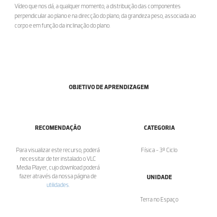
Vídeo que nos dá, a qualquer momento, a distribuição das componentes
perpendicular ao plano e na direcção do plano, da grandeza peso, associada ao
corpo e em função da inclinação do plano.
OBJETIVO DE APRENDIZAGEM
RECOMENDAÇÃO
CATEGORIA
Para visualizar este recurso, poderá
Física - 3º Ciclo
necessitar de ter instalado o VLC
Media Player, cujo download poderá
fazer através da nossa página de
UNIDADE
utilidades
.
Terra no Espaço