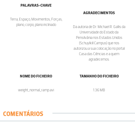
PALAVRAS-CHAVE
AGRADECIMENTOS
Terra, Espaço, Movimentos, Forças,
plano, corpo, plano inclinado
Da autoria de Dr. Michael R. Gallis da
Universidade do Estado da
Pensilvânia nos Estados Unidos
(Schuylkill Campus) que nos
autorizou a sua colocação no portal
Casa das Ciências e a quem
agradecemos.
NOME DO FICHEIRO
TAMANHO DO FICHEIRO
weight_normal_ramp.avi
1.36 MB
COMENTÁRIOS