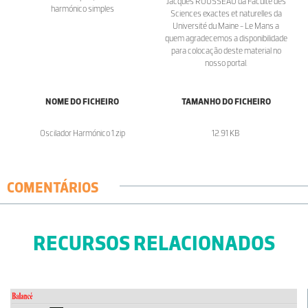
Jacques ROUSSEAU da Faculté des
harmónico simples
Sciences exactes et naturelles da
Université du Maine - Le Mans a
quem agradecemos a disponibilidade
para colocação deste material no
nosso portal.
NOME DO FICHEIRO
TAMANHO DO FICHEIRO
Oscilador Harmónico 1.zip
12.91 KB
COMENTÁRIOS
RECURSOS RELACIONADOS