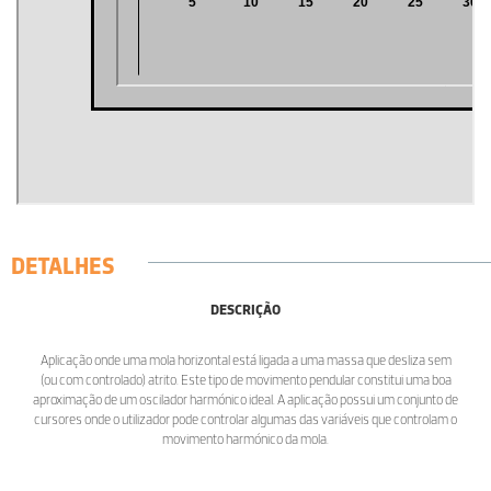
DETALHES
DESCRIÇÃO
Aplicação onde uma mola horizontal está ligada a uma massa que desliza sem
(ou com controlado) atrito. Este tipo de movimento pendular constitui uma boa
aproximação de um oscilador harmónico ideal. A aplicação possui um conjunto de
cursores onde o utilizador pode controlar algumas das variáveis que controlam o
movimento harmónico da mola.