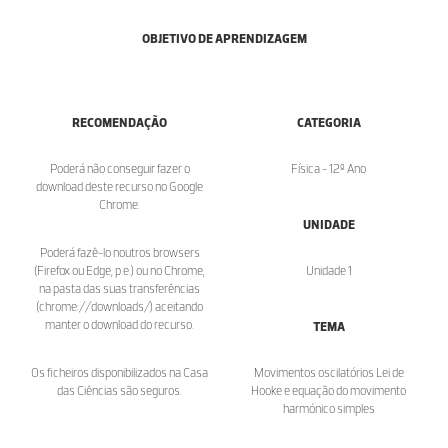
OBJETIVO DE APRENDIZAGEM
RECOMENDAÇÃO
CATEGORIA
Poderá não conseguir fazer o
Física - 12º Ano
download deste recurso no Google
Chrome.
UNIDADE
Poderá fazê-lo noutros browsers
(Firefox ou Edge, p.e.) ou no Chrome,
Unidade 1
na pasta das suas transferências
(chrome://downloads/) aceitando
manter o download do recurso.
TEMA
Os ficheiros disponibilizados na Casa
Movimentos oscilatórios Lei de
das Ciências são seguros.
Hooke e equação do movimento
harmónico simples