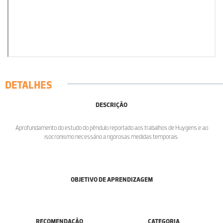
DETALHES
DESCRIÇÃO
Aprofundamento do estudo do pêndulo reportado aos trabalhos de Huygens e ao
isocronismo necessário a rigorosas medidas temporais.
OBJETIVO DE APRENDIZAGEM
RECOMENDAÇÃO
CATEGORIA