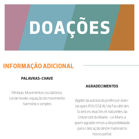
INFORMAÇÃO ADICIONAL
PALAVRAS-CHAVE
AGRADECIMENTOS
Pêndulo, Movimentos oscilatórios,
Lei de Hooke, equação do movimento
Applet da autoria do professor Jean-
harmónico simples
Jacques ROUSSEAU da Faculté des
Sciences exactes et naturelles da
Université du Maine - Le Mans a
quem agradecemos a disponibilidade
para colocação deste material no
nosso portal.