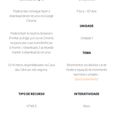
Poderá não conseguir fazer o
Física - 12º Ano
download deste recurso no Google
Chrome.
UNIDADE
Poderá fazê-lo noutros browsers
(Firefox ou Edge, p.e.) ou no Chrome,
Unidade 1
na pasta das suas transferências
(chrome://downloads/) aceitando
manter o download do recurso.
TEMA
Os ficheiros disponibilizados na Casa
Movimentos oscilatórios Lei de
das Ciências são seguros.
Hooke e equação do movimento
harmónico simples -
(Aprofundamento)
TIPO DE RECURSO
INTERATIVIDADE
HTML5
Ativo