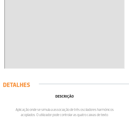
DETALHES
DESCRIÇÃO
Aplicação onde se simula a associação de três osciladores harmónicos
acoplados. O utilizador pode controlar as quatro caixas de texto.