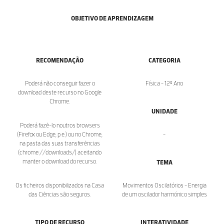
OBJETIVO DE APRENDIZAGEM
RECOMENDAÇÃO
CATEGORIA
Poderá não conseguir fazer o
Física - 12º Ano
download deste recurso no Google
Chrome.
UNIDADE
Poderá fazê-lo noutros browsers
(Firefox ou Edge, p.e.) ou no Chrome,
-
na pasta das suas transferências
(chrome://downloads/) aceitando
manter o download do recurso.
TEMA
Os ficheiros disponibilizados na Casa
Movimentos Oscilatórios - Energia
das Ciências são seguros.
de um oscilador harmónico simples
TIPO DE RECURSO
INTERATIVIDADE