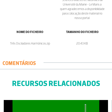
Université du Maine - Le Mans a
quem agradecemos a disponibilidade
para colocação deste material no
nosso portal.
NOME DO FICHEIRO
TAMANHO DO FICHEIRO
Três Osciladores Harmónicos.zip
20.43 KB
COMENTÁRIOS
RECURSOS RELACIONADOS