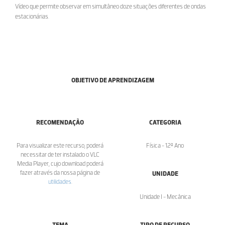
Vídeo que permite observar em simultâneo doze situações diferentes de ondas
estacionárias.
OBJETIVO DE APRENDIZAGEM
RECOMENDAÇÃO
CATEGORIA
Para visualizar este recurso, poderá
Física - 12º Ano
necessitar de ter instalado o VLC
Media Player, cujo download poderá
fazer através da nossa página de
UNIDADE
utilidades
.
Unidade I - Mecânica
TEMA
TIPO DE RECURSO