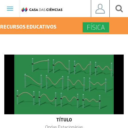
Toggle
navigation
FÍSICA
RECURSOS EDUCATIVOS
TÍTULO
Ondas Estacionárias