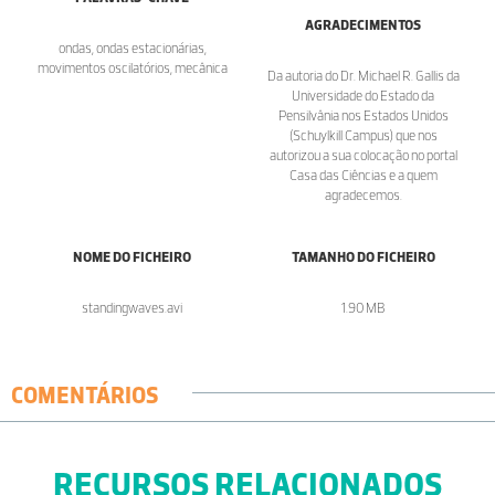
AGRADECIMENTOS
ondas, ondas estacionárias,
movimentos oscilatórios, mecânica
Da autoria do Dr. Michael R. Gallis da
Universidade do Estado da
Pensilvânia nos Estados Unidos
(Schuylkill Campus) que nos
autorizou a sua colocação no portal
Casa das Ciências e a quem
agradecemos.
NOME DO FICHEIRO
TAMANHO DO FICHEIRO
standingwaves.avi
1.90 MB
COMENTÁRIOS
RECURSOS RELACIONADOS