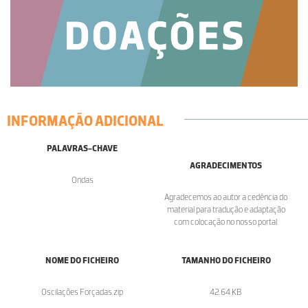
INFORMAÇÃO ADICIONAL
PALAVRAS-CHAVE
AGRADECIMENTOS
Ondas
Agradecemos ao autor a cedência do
material para tradução e adaptação
com colocação no nosso portal.
NOME DO FICHEIRO
TAMANHO DO FICHEIRO
Oscilações Forçadas.zip
42.64 KB