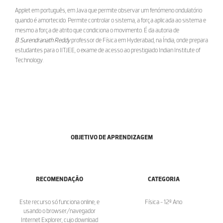
Applet em português, em Java que permite observar um fenómeno ondulatório
quando é amortecido. Permite controlar o sistema, a força aplicada ao sistema e
mesmo a força de atrito que condiciona o movimento. É da autoria de
B.Surendranath Reddy
professor de Física em Hyderabad, na Índia, onde prepara
estudantes para o IITJEE, o exame de acesso ao prestigiado Indian Institute of
Technology.
OBJETIVO DE APRENDIZAGEM
RECOMENDAÇÃO
CATEGORIA
Este recurso só funciona online, e
Física - 12º Ano
usando o browser/navegador
Internet Explorer, cujo download