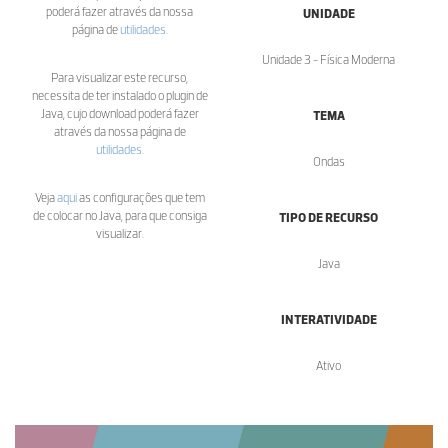
poderá fazer através da nossa
UNIDADE
página de
utilidades
.
Unidade 3 - Física Moderna
Para visualizar este recurso,
necessita de ter instalado o plugin de
Java, cujo download poderá fazer
TEMA
através da nossa página de
utilidades
.
Ondas
Veja
aqui
as configurações que tem
de colocar no Java, para que consiga
TIPO DE RECURSO
visualizar.
Java
INTERATIVIDADE
Ativo